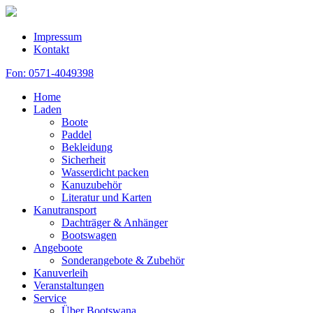
Impressum
Kontakt
Fon: 0571-4049398
Home
Laden
Boote
Paddel
Bekleidung
Sicherheit
Wasserdicht packen
Kanuzubehör
Literatur und Karten
Kanutransport
Dachträger & Anhänger
Bootswagen
Angeboote
Sonderangebote & Zubehör
Kanuverleih
Veranstaltungen
Service
Über Bootswana